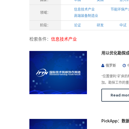
国家：
中国
美国
意大
信息技术产业
节能环保产
领域：
高端装备制造业
阶段：
论证
研发
中试
检索条件：
信息技术产业
用以优化勘探
俄罗斯
“位置便利”矿床
加。勘探工作的重
Read mo
PickApp