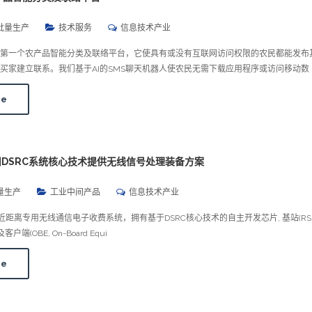
批量生产
技术服务
信息技术产业
是世界上第一个农产品智能分类及联络平台，它使具有或没有互联网访问权限的农民都能发布
买家建立联系。我们基于AI的SMS聊天机器人使农民无需下载应用程序或访问移动数
re
：利用DSRC系统核心技术提供无线信号处理装备方案
量生产
工业中间产品
信息技术产业
S：近距离专用无线通信电子收费系统，拥有基于DSRC核心技术的自主开发芯片, 基站(RSE, 
)及客户端(OBE, On-Board Equi
re