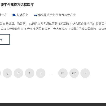
智能平台建设及远程医疗
量生产
技术服务
信息技术产业 生物及医疗产业
是在云计算、物联网、3G通信以及多煤体等新技术基础上,结合医疗技术,旨在提高医
,实现医疗资源共享,扩大医疗范围,以满足广大人民群众日益提升的健康需求的一项全
re
5
6
7
8
...
111
112
›