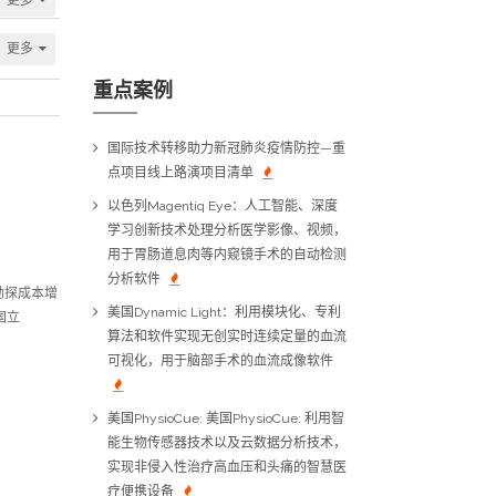
更多
重点案例
国际技术转移助力新冠肺炎疫情防控—重
点项目线上路演项目清单
以色列Magentiq Eye：人工智能、深度
学习创新技术处理分析医学影像、视频，
用于胃肠道息肉等内窥镜手术的自动检测
分析软件
勘探成本增
美国Dynamic Light：利用模块化、专利
国立
算法和软件实现无创实时连续定量的血流
可视化，用于脑部手术的血流成像软件
美国PhysioCue: 美国PhysioCue: 利用智
能生物传感器技术以及云数据分析技术，
实现非侵入性治疗高血压和头痛的智慧医
疗便携设备