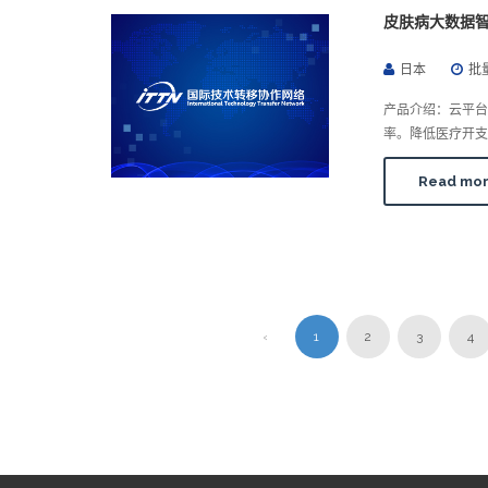
皮肤病大数据
日本
批
产品介绍：云平台
率。降低医疗开支
Read mo
‹
1
2
3
4