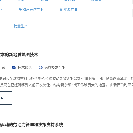
利
英国
德国
以色列
加拿大
业
生物及医疗产业
新能源产业
批量生产
成本的新地质填图技术
中试
技术服务
信息技术产业
的枯竭和全球原材料市场价格的持续波动导致矿业公司利润下降，可用储量逐渐减少，
点现在已经转移到以前开发欠佳、结构复杂和/或工作难度大的地区。 由新西伯利亚
re
：数据驱动的劳动力管理和决策支持系统