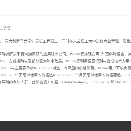
赛三等奖。
，意大利罗马大学计算机工程硕士，同时在米兰理工大学进修商业管理。项目主
碍者解决手机沟通问题的应用程序公司。Pedius程序现在可以识别6种语言，累
BNL、安盛援助以及部分意大利市政局。Pedius是利用语音识别与合成技术
dius与主要竞争者Rogervoice对比，有明显的价格优势。Pedius用户可
edius一年无限量使用的价格比Rogervoice一个月无限量使用的价格要低。201
轮融资方包括Invitalia Ventures，Principia Sgr和TIM Ventu