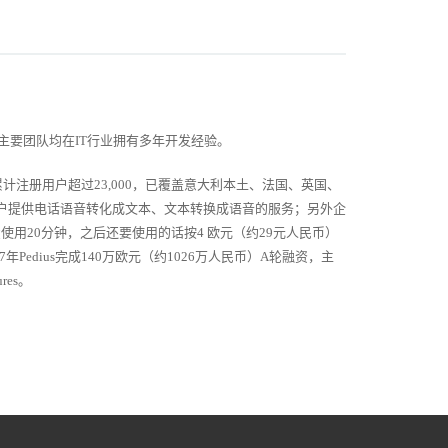
要团队均在IT行业拥有多年开发经验。
计注册用户超过23,000，已覆盖意大利本土、法国、英国、
为用户提供电话语音转化成文本、文本转换成语音的服务；另外企
以免费使用20分钟，之后还要使用的话按4 欧元（约29元人民币）
7年Pedius完成140万欧元（约1026万人民币）A轮融资，主
res。