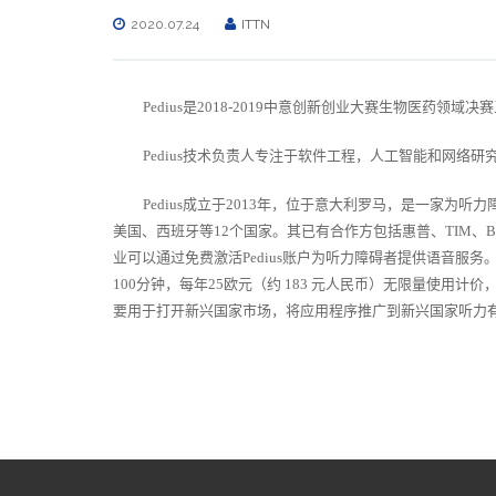
2020.07.24
ITTN
Pedius
是2018-2019中意创新创业大赛生物医药领域决
Pedius
技术负责人专注于软件工程，人工智能和网络研究
Pedius
成立于2013年，位于意大利罗马，是一家为听力障
美国、西班牙等12个国家。其已有合作方包括惠普、TIM、
业可以通过免费激活Pedius账户为听力障碍者提供语音服务。Pe
100分钟，每年25欧元（约 183 元人民币）无限量使用计价，P
要用于打开新兴国家市场，将应用程序推广到新兴国家听力有障碍的老年人群，此