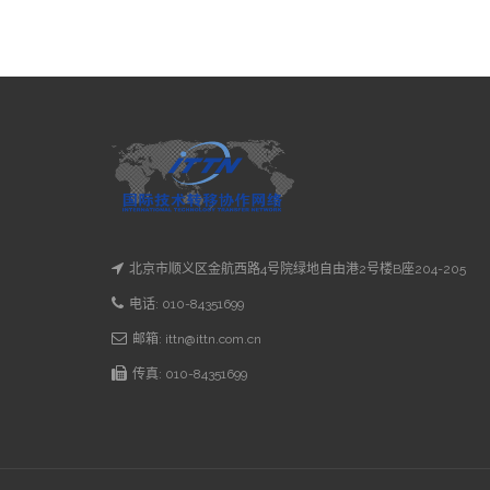
北京市顺义区金航西路4号院绿地自由港2号楼B座204-205
电话: 010-84351699
邮箱: ittn@ittn.com.cn
传真: 010-84351699