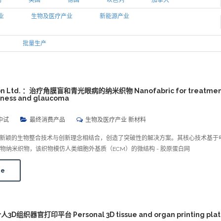
利
英国
德国
以色列
加拿大
业
生物及医疗产业
新能源产业
批量生产
sion Ltd. ：治疗角膜盲和青光眼病的纳米织物 Nanofabric for treatmen
dness and glaucoma
中试
最终消费产品
生物及医疗产业 新材料
ision 将新颖的生物整合技术与创新理念相结合，创造了突破性的解决方案。其核心技术基
物纳米织物，该织物模仿人类细胞外基质（ECM）的微结构 - 胶原蛋白网
re
个人3D组织器官打印平台 Personal 3D tissue and organ printing pla