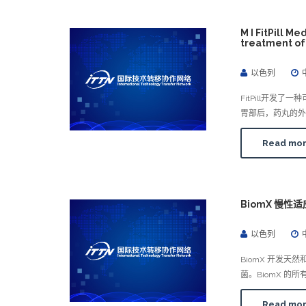
M I FitPill
treatment of
以色列
FitPill开
胃部后，药丸的外
Read mo
BiomX 慢性适应症
以色列
BiomX 开发
菌。BiomX 
Read mo