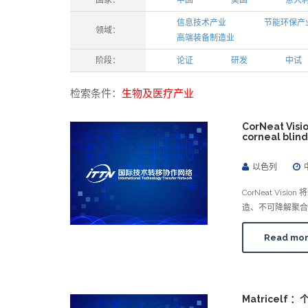
国家：
中国
美国
意大
信息技术产业
节能环保产
领域：
高端装备制造业
阶段：
论证
研发
中试
检索条件：
生物及医疗产业
CorNeat Vi
corneal blin
以色列
CorNeat V
造、不可降解聚合
Read mo
Matricelf ：