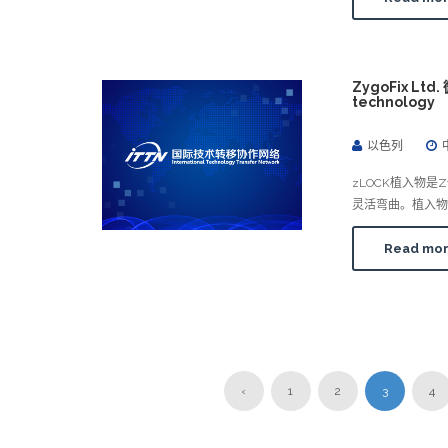
ZygoFix Ltd
technology
以色列
zLOCK植入物
灵活弯曲。植入物
Read mo
‹
1
2
3
4