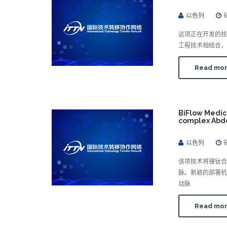
以色列
这项正在开发的技
工程技术相结合，
Read mo
BiFlow Med
complex Abd
以色列
该项技术将镍钛
脉。新颖的部署
动脉
Read mo