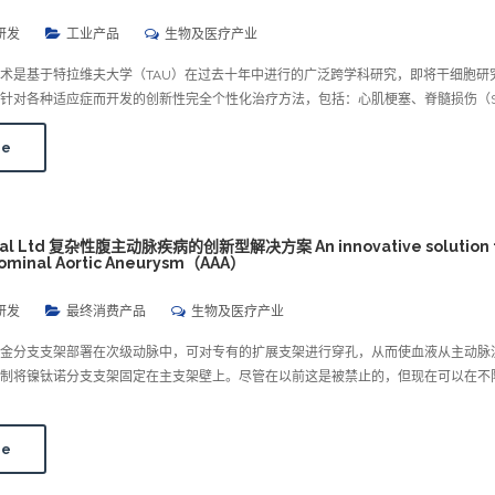
研发
工业产品
生物及医疗产业
术是基于特拉维夫大学（TAU）在过去十年中进行的广泛跨学科研究，即将干细胞研
针对各种适应症而开发的创新性完全个性化治疗方法，包括：心肌梗塞、脊髓损伤（S
re
ical Ltd 复杂性腹主动脉疾病的创新型解决方案 An innovative solution 
ominal Aortic Aneurysm（AAA）
研发
最终消费产品
生物及医疗产业
合金分支支架部署在次级动脉中，可对专有的扩展支架进行穿孔，从而使血液从主动脉
机制将镍钛诺分支支架固定在主支架壁上。尽管在以前这是被禁止的，但现在可以在不
re