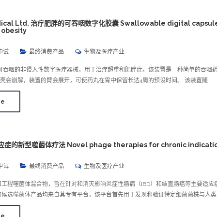
 Medical Ltd. 治疗肥胖的可吞咽数字化胶囊 Swallowable digital capsule
 obesity
中试
最终消费产品
生物及医疗产业
发了一种可吞咽的非侵入性数字医疗器械，用于治疗超重和肥胖症。该装置是一种简单的吞咽
壳会崩解，装置的臂会展开，可使药丸在胃中保留长达4周的预设时间。 该装置随
re
的新型噬菌体疗法 Novel phage therapies for chronic indicati
中试
最终消费产品
生物及医疗产业
天然和工程噬菌体混合物，旨在针对和消灭影响炎症性肠病（IBD）和结直肠癌等主要适应
的所有候选噬菌体产品均来自其专有平台，该平台首先用于发现和验证特定细菌菌株与人类
re