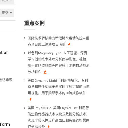
更多
重点案例
国际技术转移助力新冠肺炎疫情防控—重
点项目线上路演项目清单
t of
以色列Magentiq Eye：人工智能、深度
学习创新技术处理分析医学影像、视频，
用于胃肠道息肉等内窥镜手术的自动检测
分析软件
于电纺非织
美国Dynamic Light：利用模块化、专利
算法和软件实现无创实时连续定量的血流
可视化，用于脑部手术的血流成像软件
美国PhysioCue: 美国PhysioCue: 利用智
能生物传感器技术以及云数据分析技术，
实现非侵入性治疗高血压和头痛的智慧医
tform
疗便携设备