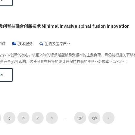
. 微创脊柱融合创新技术 Minimal invasive spinal fusion innovation
中试
技术服务
生物及医疗产业
是ZygoFix创新的核心。该植入物的特点是能够承受腰椎的主要负荷，且仍能根据关节结
是完全3D打印的，这使其具有独特的设计并保持较低的主营业务成本（COGS）。
re
5
6
7
8
...
137
138
›