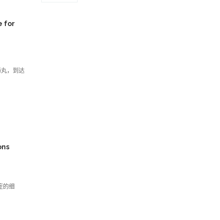
 for
药丸，到达
ons
症的细