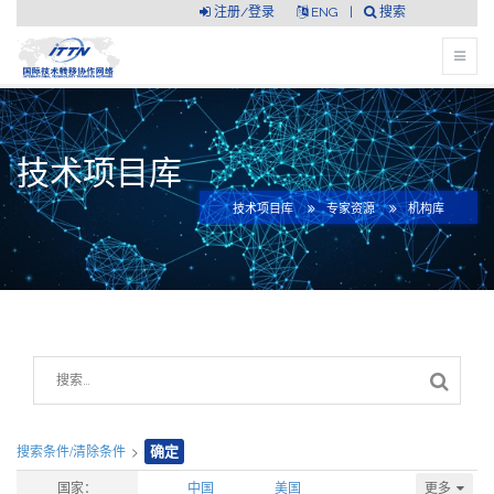
注册/登录
ENG
|
搜索
技术项目库
技术项目库
专家资源
机构库
搜索条件/清除条件
>
确定
更多
国家：
中国
美国