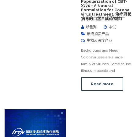
Popularization of CBT-
X770 - A Natural
Formulation for Corona
virus treatment. 治疗冠状
病毒的自然合成药物推广
以色列
中试
最终消费产品
生物及医疗产业
Background and Need:
Coronaviruses are a large
family of viruses. Some cause
illness in people and
Read more