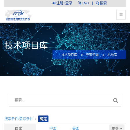
注册/登录
ENG
|
搜索
技术项目库
技术项目库
专家资源
机构库
搜索条件/清除条件
>
确定
更多
国家：
中国
美国