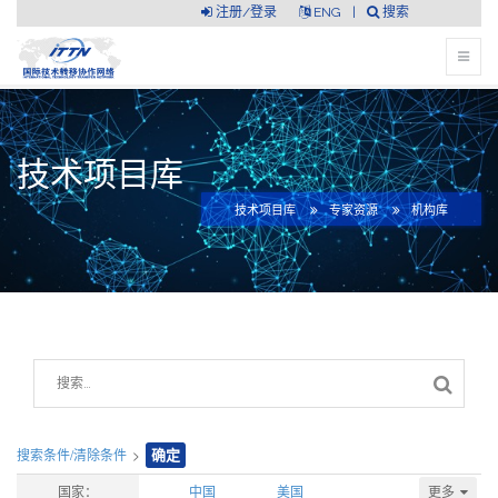
注册/登录
ENG
|
搜索
技术项目库
技术项目库
专家资源
机构库
搜索条件/清除条件
>
确定
更多
国家：
中国
美国