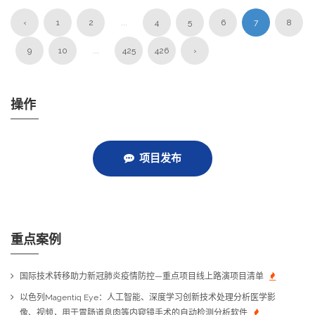
‹
1
2
...
4
5
6
7
8
9
10
...
425
426
›
操作
项目发布
重点案例
国际技术转移助力新冠肺炎疫情防控—重点项目线上路演项目清单
以色列Magentiq Eye：人工智能、深度学习创新技术处理分析医学影
像、视频，用于胃肠道息肉等内窥镜手术的自动检测分析软件