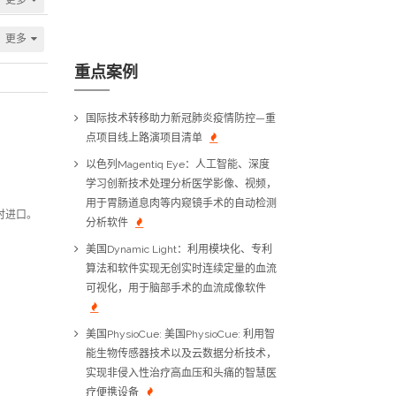
更多
重点案例
国际技术转移助力新冠肺炎疫情防控—重
点项目线上路演项目清单
以色列Magentiq Eye：人工智能、深度
学习创新技术处理分析医学影像、视频，
用于胃肠道息肉等内窥镜手术的自动检测
时进口。
分析软件
美国Dynamic Light：利用模块化、专利
算法和软件实现无创实时连续定量的血流
可视化，用于脑部手术的血流成像软件
美国PhysioCue: 美国PhysioCue: 利用智
能生物传感器技术以及云数据分析技术，
实现非侵入性治疗高血压和头痛的智慧医
疗便携设备