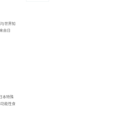
们与世界知
来自日
日本特殊
的功能性食