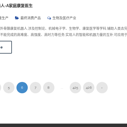
人-A家庭康复医生
量生产
最终消费产品
生物及医疗产业
外骨骼康复机器人,涉及控制论、机械电子学、生物学、康复医学等学科,辅助人类去
不能完成的高难度、高强度、高时力等任务;实现人的智能和机器力量的互补;可应用
re
5
6
7
8
...
425
426
›