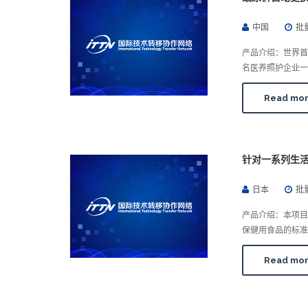
中国
批
产品介绍：世界首
名医养照护企业一
Read mo
针对一系列生
日本
批
产品介绍：本项
保健用食品的标准
Read mo