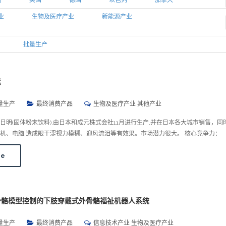
利
英国
德国
以色列
加拿大
业
生物及医疗产业
新能源产业
批量生产
素
量生产
最终消费产品
生物及医疗产业 其他产业
日明(固体粉末饮料),由日本和成元株式会社11月进行生产,并在日本各大城市销售，同
机、电脑,造成眼干涩视力模糊、迎风流泪等有效果。市场潜力很大。 核心竞争力：
re
骨骼模型控制的下肢穿戴式外骨骼福祉机器人系统
量生产
最终消费产品
信息技术产业 生物及医疗产业