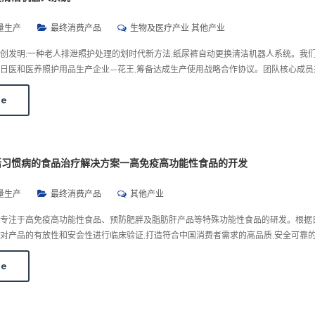
量生产
最终消费产品
生物及医疗产业 其他产业
创发明:一种老人排泄照护处理的划时代新方法,纸尿裤自动更换清洁机器人系统。我
日医和医养照护用品生产企业—花王,筹备达成生产使用战略合作协议。团队核心成员
re
活习惯病的食品治疗解决方案一高免疫高功能性食品的开发
量生产
最终消费产品
其他产业
目专注于高免疫高功能性食品、预防肥胖及脂肪肝产品等特殊功能性食品的研发。根据
对产品的有放性和安会性进行临床验证,打造符合中国消费者需求的高品质,安全可靠
re