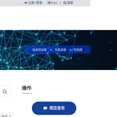
注册/登录
ENG
|
搜索
技术项目库
专家资源
机构库
操作
项目发布
更多