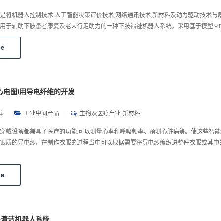
是将机器人控制技术,人工智能决策评价技术,网络通讯技术,新材料及动力驱动技术与
用于辅助下肢患者康复及老人行走助力的一种下肢福祉机器人系统。采用基于模型MB
re
心电图)用导电纤维的开发
试
工业中间产品
生物及医疗产业 新材料
穿戴设备都兼具了医疗的功能,可以测量心率和呼吸频率、预测心脏病等。使这些智能
种银质的导电纱。在制作衣服的过程当中可以根据需要将导电纱编织进整件衣服或其中
re
换清洁机器人系统