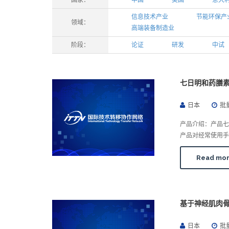
国家：
中国
美国
意大
信息技术产业
节能环保产
领域：
高端装备制造业
阶段：
论证
研发
中试
七日明和药膳
日本
批
产品介绍：产品七
产品对经常使用手
Read mo
基于神经肌肉
日本
批