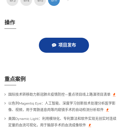
423
424
425
426
›
操作
项目发布
重点案例
国际技术转移助力新冠肺炎疫情防控—重点项目线上路演项目清单
以色列Magentiq Eye：人工智能、深度学习创新技术处理分析医学影
像、视频，用于胃肠道息肉等内窥镜手术的自动检测分析软件
美国Dynamic Light：利用模块化、专利算法和软件实现无创实时连续
定量的血流可视化，用于脑部手术的血流成像软件