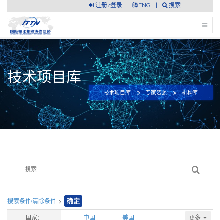
注册/登录
ENG
|
搜索
技术项目库
技术项目库
专家资源
机构库
搜索条件/清除条件
>
确定
更多
国家：
中国
美国