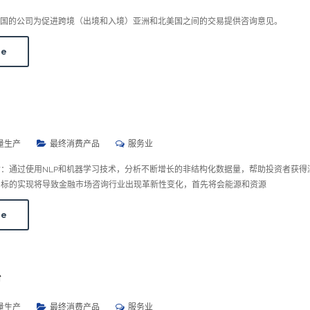
国的公司为促进跨境（出境和入境）亚洲和北美国之间的交易提供咨询意见。
re
量生产
最终消费产品
服务业
ta的使命：通过使用NLP和机器学习技术，分析不断增长的非结构化数据量，帮助投资者获
anta目标的实现将导致金融市场咨询行业出现革新性变化，首先将会能源和资源
re
台
量生产
最终消费产品
服务业