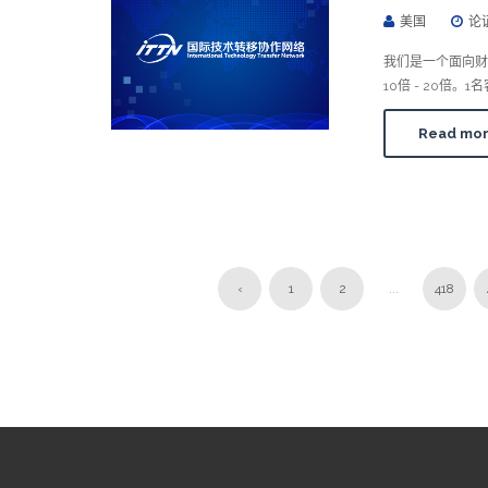
美国
论
我们是一个面向财
10倍 - 20倍
Read mo
‹
1
2
...
418