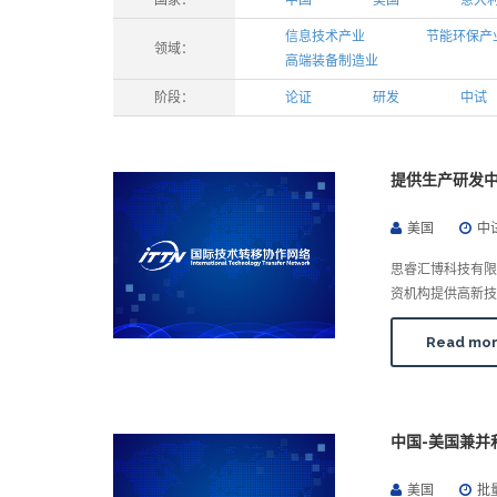
国家：
中国
美国
意大
信息技术产业
节能环保产
领域：
高端装备制造业
阶段：
论证
研发
中试
提供生产研发
美国
中
思睿汇博科技有限公
资机构提供高新技
Read mo
中国-美国兼并
美国
批