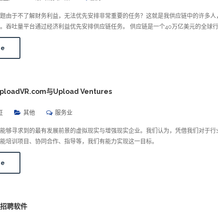
问题由于不了解财务利益，无法优先安排非常重要的任务？这就是我供应链中的许多人
。吞吐量平台通过经济利益优先安排供应链任务。 供应链是一个40万亿美元的全球
re
ploadVR.com与Upload Ventures
证
其他
服务业
们能够寻求到的最有发展前景的虚拟现实与增强现实企业。我们认为，凭借我们对于行
能培训项目、协同合作、指导等，我们有能力实现这一目标。
re
样性招聘软件