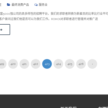
证
最终消费产品
服务业
富5000强公司的具多样性的招聘平台，我们的求职者转换为新雇员的比率比行业平
。1名客户曾问过我们他是否可以为我们工作。ROIKOI对求职者进行管理并对推广进
re
419
420
421
422
423
424
425
426
›