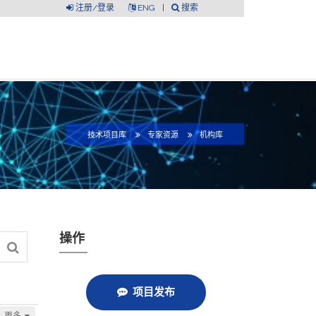
注册/登录
ENG
|
搜索
技术项目库
专家资源
机构库
操作
项目发布
更多