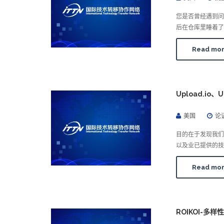
您是否曾经遇到
后在仓库里睡着了
Read mo
Upload.io、U
美国
论
目的在于发现我
以及业已提供的技
Read mo
ROIKOI-多