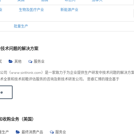
利
英国
德国
以色列
加拿大
业
生物及医疗产业
新能源产业
批量生产
中技术问题的解决方案
试
其他
服务业
司（www.sirithink.com）是一家致力于为企业提供生产研发中技术问题的解决方
术全景和技术前瞻评估服务的咨询及新技术研发公司。 思睿汇博的理念基于
re
和收购业务（美国）
量生产
最终消费产品
服务业