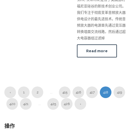
Sonic Scientiﬁc是位于美国加利
福尼亚硅谷的新技术创业公司。
我们专注于彻底变革音频放大器
供电设计的最先进技术。传统音
频放大器的电源首先通过变压器
转换墙面交流线路，然后通过超
大电容器组过滤掉
Read more
‹
1
2
...
415
416
417
418
419
420
421
...
425
426
›
操作