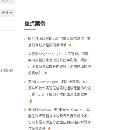
更多
重点案例
国际技术转移助力新冠肺炎疫情防控—重
点项目线上路演项目清单
以色列Magentiq Eye：人工智能、深度
学习创新技术处理分析医学影像、视频，
用于胃肠道息肉等内窥镜手术的自动检测
其预期的
分析软件
美国Dynamic Light：利用模块化、专利
算法和软件实现无创实时连续定量的血流
可视化，用于脑部手术的血流成像软件
美国PhysioCue: 美国PhysioCue: 利用智
能生物传感器技术以及云数据分析技术，
实现非侵入性治疗高血压和头痛的智慧医
疗便携设备