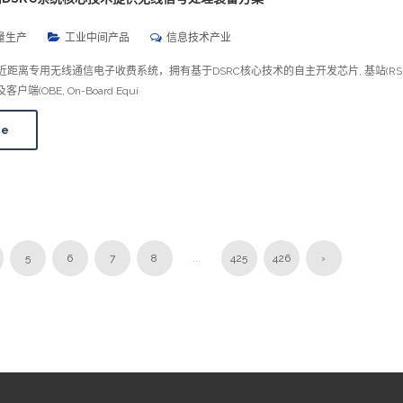
量生产
工业中间产品
信息技术产业
S：近距离专用无线通信电子收费系统，拥有基于DSRC核心技术的自主开发芯片, 基站(RSE, 
)及客户端(OBE, On-Board Equi
re
5
6
7
8
...
425
426
›