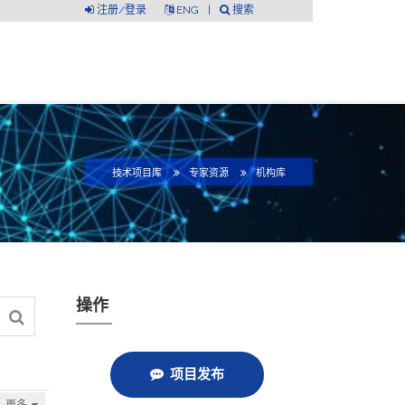
注册/登录
ENG
|
搜索
技术项目库
专家资源
机构库
操作
项目发布
更多