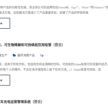
新鲜产品的功能性包装。其全球认可的品牌包括Xtend®，Xgo™，Xflow™和Xbloom
解决方案。这些解决方案减少了产品重量变轻，延缓了产品的呼吸和衰
re
回收、可生物降解和可持续纸饮用吸管（芬兰）
量生产
最终消费产品
于使用，适用于所有饮料，包括热饮和含酒精的饮料。可回收的Dolea吸管可实现循环经
的每个人的嘴中，不会在海洋或陆地上留下任何污渍。1）Dolea吸管可回收，促
re
动汽车充电运营管理系统（芬兰）