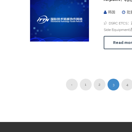
韩国
批
1）DSRC ETC
Side Equipment
Read mo
‹
1
2
3
4