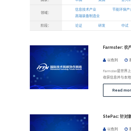
国家：
中国
美国
意大
信息技术产业
节能环保产
领域：
高端装备制造业
阶段：
论证
研发
中试
Farmster
以色列
Farmster
收获信息并与本地
Read mo
StePac: 
以色列