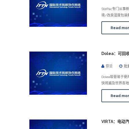
StePac专门从事
境/改良湿度包装
Read mo
Dolea：可
芬兰
批
Dolea吸管易
快将遍及世界各地
Read mo
VIRTA：电