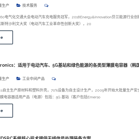
量生产
技术服务
ve360电气化交通大会电动汽车充电服务冠军，2018Energy&Innovation芬兰能源行业
弗若斯特沙利文大奖（电动汽车工业革命性创新大奖），20
re
lectronics：适用于电动汽车、5G基站和绿色能源的各类型薄膜电容器（韩
量生产
工业中间产品
ectronics自主生产原材料和塑料外壳，70%设备为自主设计生产，2009年开始大批量生产
膜电容器适用产品（电源）包括：5G 基站（客户包括Emerso
re
：利用DSRC系统核心技术提供无线信号处理装备方案