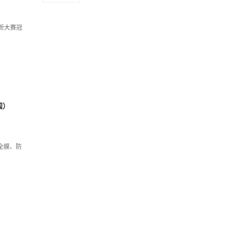
创新大赛冠
国）
安全膜、防