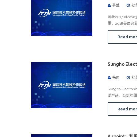
芬兰
批
荣获2017 eMo
军，2018美国
Read mo
Sungho E
韩国
批
Sungho El
潮产品。公司的薄
Read mo
Airpoint