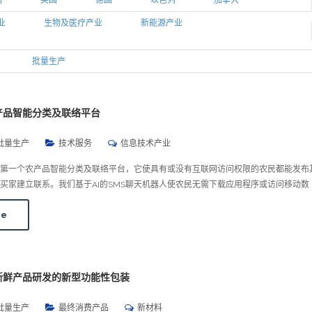
利
英国
德国
以色列
加拿大
业
生物及医疗产业
新能源产业
批量生产
: 农产品智能分类及联络平台
批量生产
技术服务
信息技术产业
是世界上第一个农产品智能分类及联络平台，它使具有或没有互联网访问权限的农民都能发布
买家建立联系。我们基于AI的SMS聊天机器人使农民无需下载应用程序或访问移动数
re
针对新鲜产品研发的新型功能性包装
批量生产
最终消费产品
新材料