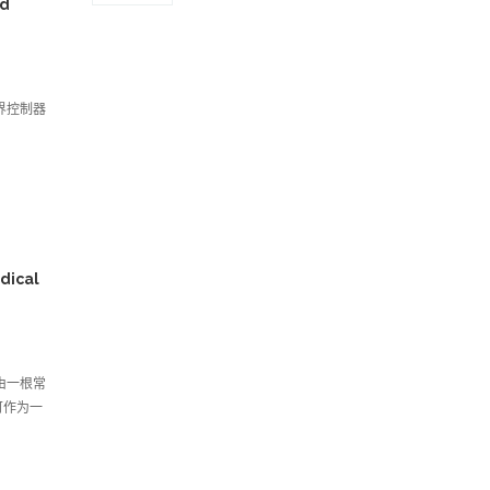
nd
界控制器
dical
由一根常
可作为一