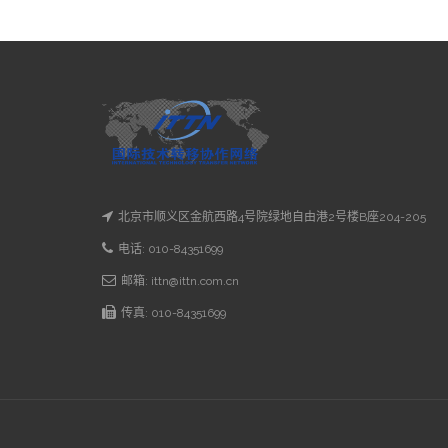
北京市顺义区金航西路4号院绿地自由港2号楼B座204-205
电话: 010-84351699
邮箱: ittn@ittn.com.cn
传真: 010-84351699