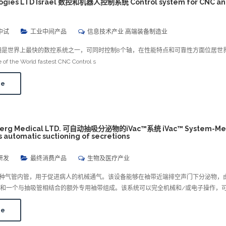
ogies LTD Israel 数控和机器人控制系统 Control system for CNC a
中试
工业中间产品
信息技术产业 高端装备制造业
明是世界上最快的数控系统之一，可同时控制8个轴，在性能特点和可靠性方面位居世
f the World fastest CNC Control s
re
nberg Medical LTD. 可自动抽吸分泌物的iVac™系统 iVac™ System-Me
 automatic suctioning of secretions
研发
最终消费产品
生物及医疗产业
是一种气管内管，用于促进病人的机械通气。该设备能够在袖带近端排空声门下分泌物，
和一个与抽吸管相结合的额外专用袖带组成。该系统可以完全机械和/或电子操作，
re