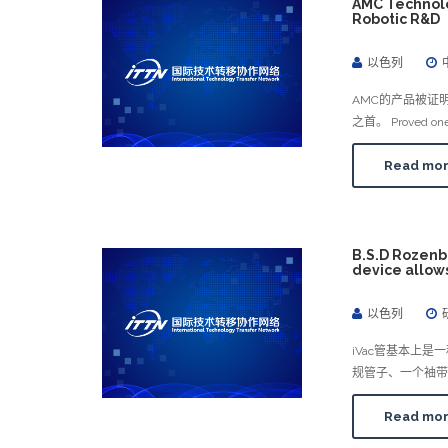
AMC Technol
Robotic R&D
以色列
AMC的产品被证
之首。 Proved one o
Read mo
B.S.D Roze
device allows
以色列
iVac管基本上
规管子、一个袖带
Read mo