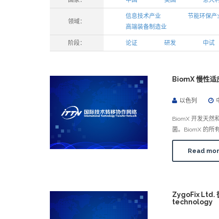
国家：
中国
美国
意大
信息技术产业
节能环保产
领域：
高端装备制造业
阶段：
论证
研发
中试
BiomX 慢性适应症
以色列
BiomX 开发
菌。BiomX 
Read mo
ZygoFix Ltd
technology