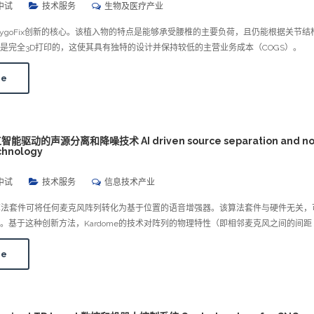
中试
技术服务
生物及医疗产业
是ZygoFix创新的核心。该植入物的特点是能够承受腰椎的主要负荷，且仍能根据关节结
是完全3D打印的，这使其具有独特的设计并保持较低的主营业务成本（COGS）。
re
智能驱动的声源分离和降噪技术 AI driven source separation and no
chnology
中试
技术服务
信息技术产业
新的算法套件可将任何麦克风阵列转化为基于位置的语音增强器。该算法套件与硬件无关，
。基于这种创新方法，Kardome的技术对阵列的物理特性（即相邻麦克风之间的间距
re