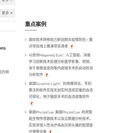
更多
重点案例
国际技术转移助力新冠肺炎疫情防控—重
点项目线上路演项目清单
ons
以色列Magentiq Eye：人工智能、深度
学习创新技术处理分析医学影像、视频，
用于胃肠道息肉等内窥镜手术的自动检测
症的细
分析软件
美国Dynamic Light：利用模块化、专利
算法和软件实现无创实时连续定量的血流
可视化，用于脑部手术的血流成像软件
美国PhysioCue: 美国PhysioCue: 利用智
能生物传感器技术以及云数据分析技术，
实现非侵入性治疗高血压和头痛的智慧医
疗便携设备