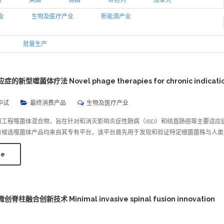
利
英国
德国
以色列
加拿大
业
生物及医疗产业
新能源产业
批量生产
的新型噬菌体疗法 Novel phage therapies for chronic indicati
中试
最终消费产品
生物及医疗产业
天然和工程噬菌体混合物，旨在针对和消灭影响炎症性肠病（IBD）和结直肠癌等主要适应
的所有候选噬菌体产品均来自其专有平台，该平台首先用于发现和验证特定细菌菌株与人类
re
. 微创脊柱融合创新技术 Minimal invasive spinal fusion innovation