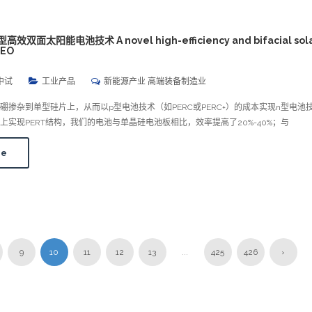
型高效双面太阳能电池技术 A novel high-efficiency and bifacial solar
CEO
中试
工业产品
新能源产业 高端装备制造业
硼掺杂到单型硅片上，从而以p型电池技术（如PERC或PERC+）的成本实现n型电池
上实现PERT结构，我们的电池与单晶硅电池板相比，效率提高了20%-40%；与
re
9
10
11
12
13
...
425
426
›