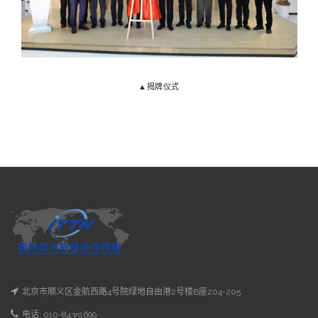
▲揭牌仪式
北京市顺义区金航西路4号院绿地自由港2号楼B座204-205
电话: 010-84351699