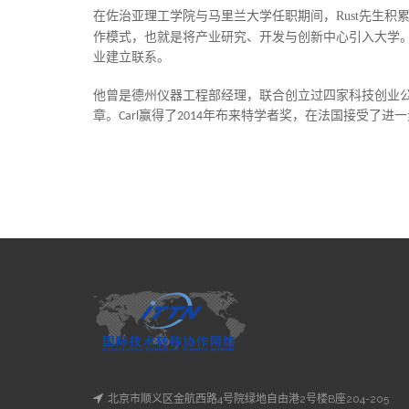
在佐治亚理工学院与马里兰大学任职期间，
Rust
先生积
作模式，也就是将产业研究、开发与创新中心引入大学
业建立联系。
他曾是德州仪器工程部经理，联合创立过四家科技创业
章。
赢得了
年布来特学者奖，在法国接受了进一
Carl
2014
北京市顺义区金航西路4号院绿地自由港2号楼B座204-205