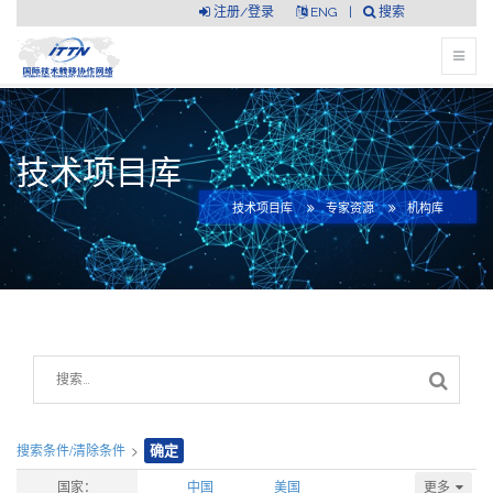
注册/登录
ENG
|
搜索
技术项目库
技术项目库
专家资源
机构库
搜索条件/清除条件
>
确定
更多
国家：
中国
美国