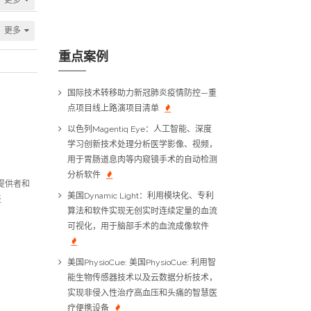
更多
重点案例
国际技术转移助力新冠肺炎疫情防控—重
点项目线上路演项目清单
以色列Magentiq Eye：人工智能、深度
学习创新技术处理分析医学影像、视频，
用于胃肠道息肉等内窥镜手术的自动检测
分析软件
提供者和
美国Dynamic Light：利用模块化、专利
坚
算法和软件实现无创实时连续定量的血流
可视化，用于脑部手术的血流成像软件
美国PhysioCue: 美国PhysioCue: 利用智
能生物传感器技术以及云数据分析技术，
实现非侵入性治疗高血压和头痛的智慧医
疗便携设备