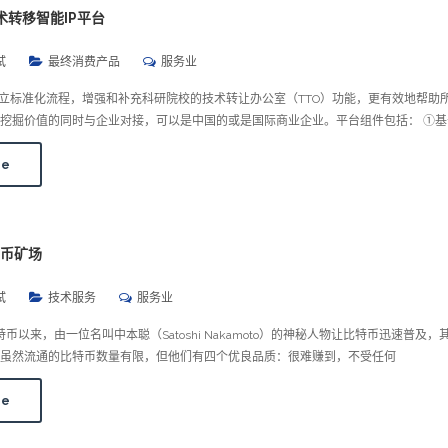
技术转移智能IP平台
试
最终消费产品
服务业
建立标准化流程，增强和补充科研院校的技术转让办公室（TTO）功能，更有效地帮助
挖掘价值的同时与企业对接，可以是中国的或是国际商业企业。平台组件包括： ①基
re
特币矿场
试
技术服务
服务业
特币以来，由一位名叫中本聪（Satoshi Nakamoto）的神秘人物让比特币迅速普及
虽然流通的比特币数量有限，但他们有四个优良品质：很难赚到，不受任何
re