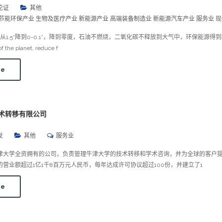
论证
其他
节能环保产业 生物及医疗产业 新能源产业 高端装备制造业 新能源汽车产业 服务业 
1.5°降到0-0.1°，降到零度，石油不燃烧，二氧化碳不释放到大气中，环保能源得到利用
f the planet, reduce f
re
技术转移有限公司
发
其他
服务业
为牛津大学全资拥有的公司，负责管理牛津大学的技术转移和学术咨询，并为全球的客户
s的营业额超过1亿1千8百万元人民币，每年达成许可协议超过100份，并建立了1
re