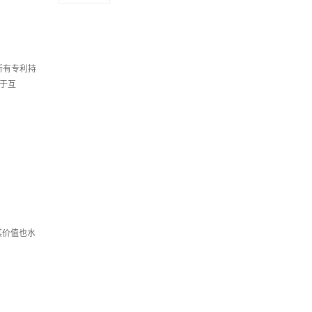
所有专利持
于互
，其价值也水