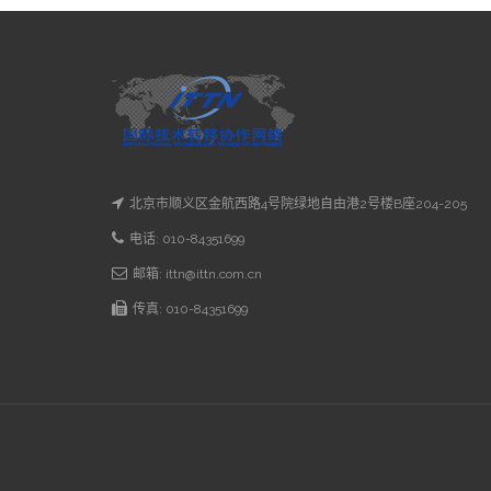
北京市顺义区金航西路4号院绿地自由港2号楼B座204-205
电话: 010-84351699
邮箱: ittn@ittn.com.cn
传真: 010-84351699