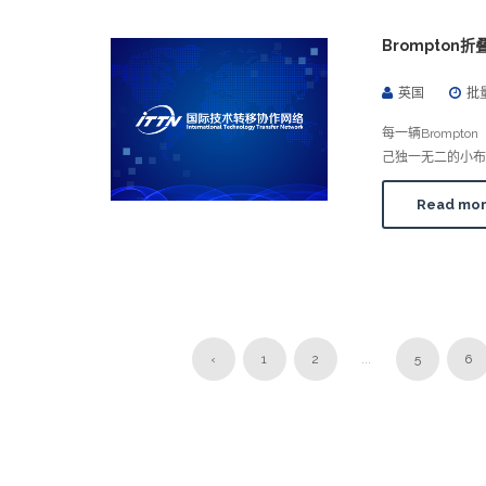
Brompton
英国
批
每一辆Bromp
己独一无二的小布
Read mo
‹
1
2
...
5
6