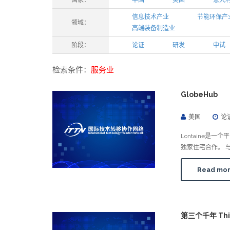
国家：
中国
美国
意大
信息技术产业
节能环保产
领域：
高端装备制造业
阶段：
论证
研发
中试
检索条件：
服务业
GlobeHub
美国
论
Lontaine
独家住宅合作。 
Read mo
第三个千年 Thir