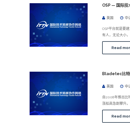
OSP — 国际
英国
中
OSP平台就是要
有人，无论大小，
Read mo
Bladetec比
英国
中
自2008年推出比
涨船高急剧攀升。
Read mo