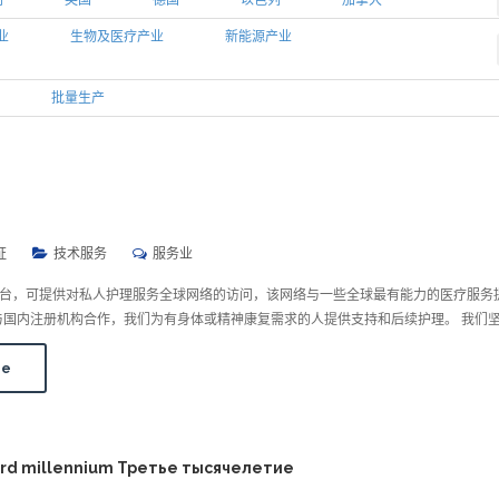
利
英国
德国
以色列
加拿大
业
生物及医疗产业
新能源产业
批量生产
证
技术服务
服务业
是一个平台，可提供对私人护理服务全球网络的访问，该网络与一些全球最有能力的医疗服务
与国内注册机构合作，我们为有身体或精神康复需求的人提供支持和后续护理。 我们
re
d millennium Третье тысячелетие