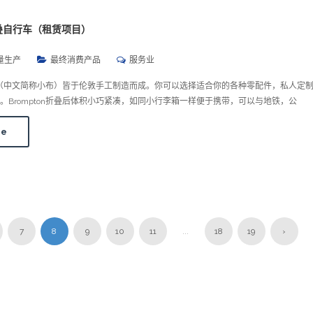
折叠自行车（租赁项目）
量生产
最终消费产品
服务业
ton（中文简称小布）皆于伦敦手工制造而成。你可以选择适合你的各种零配件，私人定
。Brompton折叠后体积小巧紧凑，如同小行李箱一样便于携带，可以与地铁，公
re
7
8
9
10
11
...
18
19
›