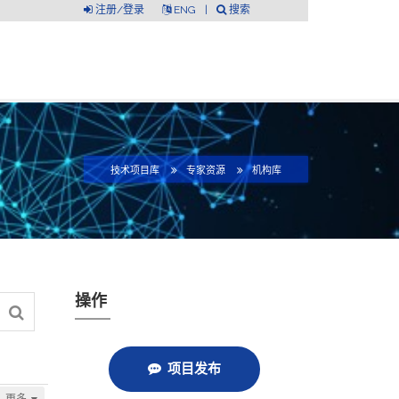
注册/登录
ENG
|
搜索
技术项目库
专家资源
机构库
操作
项目发布
更多