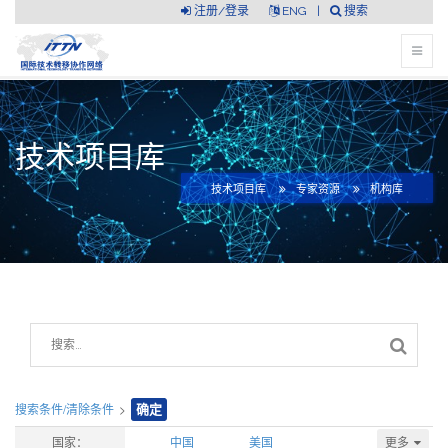
注册/登录
ENG
|
搜索
技术项目库
技术项目库
专家资源
机构库
搜索条件/清除条件
>
确定
更多
国家：
中国
美国