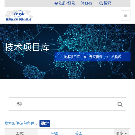
注册/登录
ENG
|
搜索
技术项目库
技术项目库
专家资源
机构库
搜索条件/清除条件
>
确定
更多
国家：
中国
美国