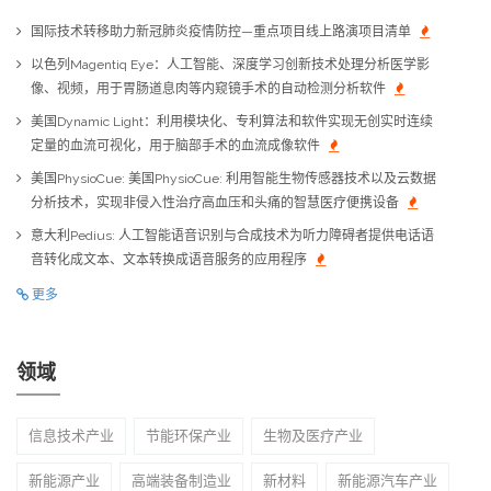
国际技术转移助力新冠肺炎疫情防控—重点项目线上路演项目清单
以色列Magentiq Eye：人工智能、深度学习创新技术处理分析医学影
像、视频，用于胃肠道息肉等内窥镜手术的自动检测分析软件
美国Dynamic Light：利用模块化、专利算法和软件实现无创实时连续
定量的血流可视化，用于脑部手术的血流成像软件
美国PhysioCue: 美国PhysioCue: 利用智能生物传感器技术以及云数据
分析技术，实现非侵入性治疗高血压和头痛的智慧医疗便携设备
意大利Pedius: 人工智能语音识别与合成技术为听力障碍者提供电话语
音转化成文本、文本转换成语音服务的应用程序
更多
领域
信息技术产业
节能环保产业
生物及医疗产业
新能源产业
高端装备制造业
新材料
新能源汽车产业