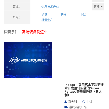
更多
领域：
信息技术产业
论证
研发
中试
阶段：
批量生产
检索条件：
高端装备制造业
Inesse：采用高水平科研技
术开发设计实翼的Super
Foils15 豪华摩托艇（意大
利）
意大利
中试
最终消费产品