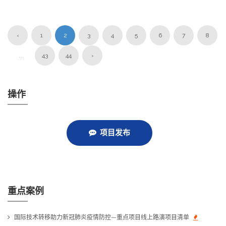
‹
1
2
3
4
5
6
7
8
...
43
44
›
操作
项目发布
重点案例
国际技术转移助力新冠肺炎疫情防控—重点项目线上路演项目清单