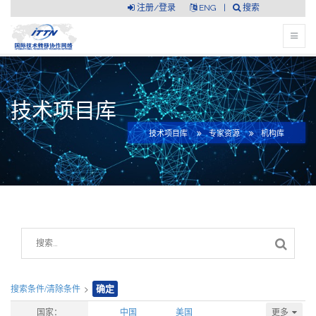
注册/登录
ENG
|
搜索
技术项目库
技术项目库
专家资源
机构库
搜索条件/清除条件
>
确定
更多
国家：
中国
美国