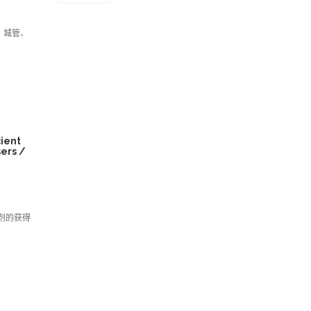
 城管、
ent
sers /
剂的获得