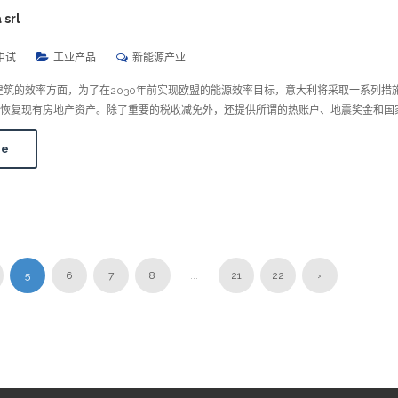
 srl
中试
工业产品
新能源产业
建筑的效率方面，为了在2030年前实现欧盟的能源效率目标，意大利将采取一系列措
恢复现有房地产资产。除了重要的税收减免外，还提供所谓的热账户、地震奖金和国
re
5
6
7
8
...
21
22
›