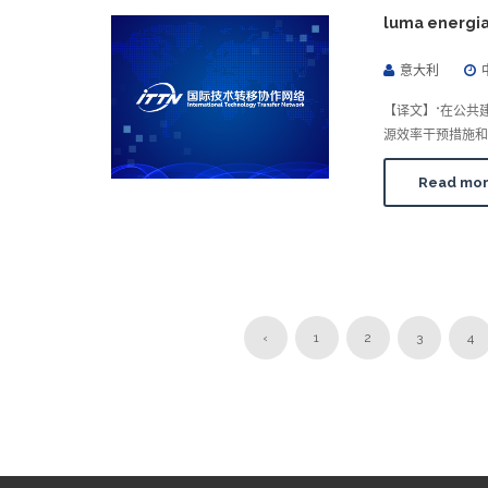
luma energia
意大利
【译文】“在公共
源效率干预措施和
Read mo
‹
1
2
3
4