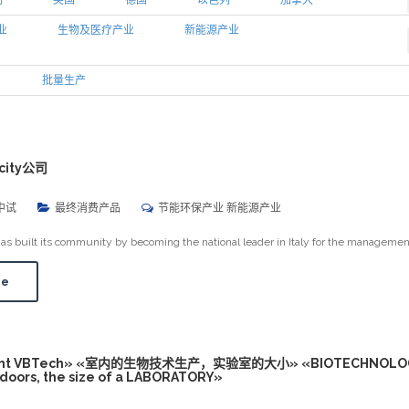
利
英国
德国
以色列
加拿大
业
生物及医疗产业
新能源产业
批量生产
ecity公司
中试
最终消费产品
节能环保产业 新能源产业
uilt its community by becoming the national leader in Italy for the management
re
plant VBTech» «室内的生物技术生产，实验室的大小» «BIOTECHNOLO
ndoors, the size of a LABORATORY»