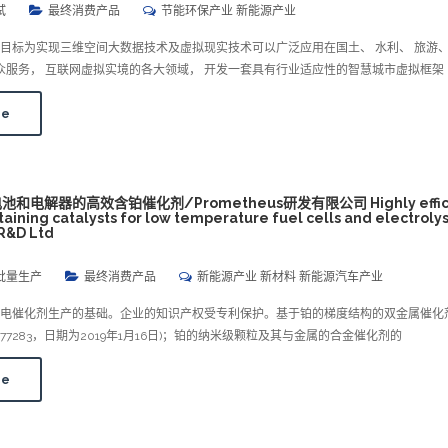
试
最终消费产品
节能环保产业 新能源产业
目标为实现三维空间大数据技术及虚拟现实技术可以广泛应用在国土、 水利、 旅游、
公众服务， 互联网虚拟实境的各大领域， 开发一套具有行业适应性的智慧城市虚拟框架
re
电解器的高效含铂催化剂/Prometheus研发有限公司 Highly effici
aining catalysts for low temperature fuel cells and electroly
R&D Ltd
批量生产
最终消费产品
新能源产业 新材料 新能源汽车产业
是电催化剂生产的基础。企业的知识产权受专利保护。基于铂的梯度结构的双金属催化
2677283，日期为2019年1月16日)；铂的纳米级颗粒及其与金属的合金催化剂的
re