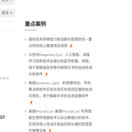
更多
重点案例
国际技术转移助力新冠肺炎疫情防控—重
点项目线上路演项目清单
以色列Magentiq Eye：人工智能、深度
学习创新技术处理分析医学影像、视频，
用于胃肠道息肉等内窥镜手术的自动检测
分析软件
 of in
美国Dynamic Light：利用模块化、专利
算法和软件实现无创实时连续定量的血流
可视化，用于脑部手术的血流成像软件
美国PhysioCue: 美国PhysioCue: 利用智
GY
能生物传感器技术以及云数据分析技术，
实现非侵入性治疗高血压和头痛的智慧医
疗便携设备