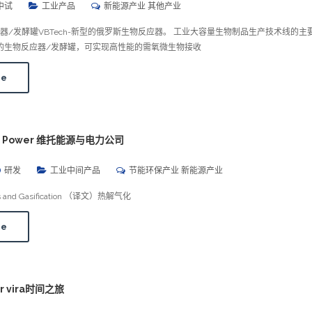
中试
工业产品
新能源产业 其他产业
器/发酵罐VBTech-新型的俄罗斯生物反应器。 工业大容量生物制品生产技术线的主
ch的生物反应器/发酵罐，可实现高性能的需氧微生物接收
re
y & Power 维托能源与电力公司
研发
工业中间产品
节能环保产业 新能源产业
 and Gasification （译文）热解气化
re
our vira时间之旅