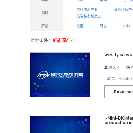
国家：
中国
美国
意大
信息技术产业
节能环保产
领域：
高端装备制造业
阶段：
论证
研发
中试
检索条件：
新能源产业
wecity srl w
意大利
（原文）Wecity has b
Read mo
«Mini-BIO
production i