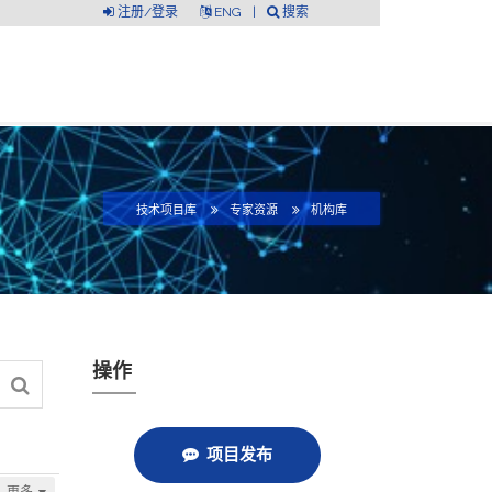
注册/登录
ENG
|
搜索
技术项目库
专家资源
机构库
操作
项目发布
更多