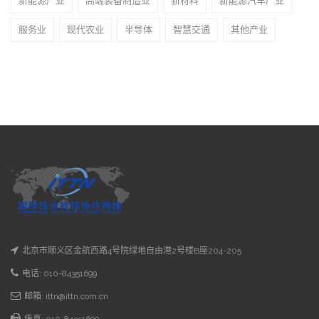
新能源产业
高端装备制造业
新材料
新能源汽车产业
服务业
现代农业
半导体
智慧交通
其他产业
北京市顺义区金航西路4号院绿地自由港2号楼B座204-205
电话: 010-84351699
邮箱: ittn@ittn.com.cn