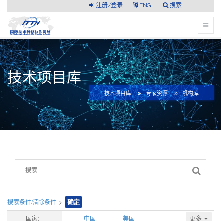
注册/登录
ENG
|
搜索
技术项目库
技术项目库
专家资源
机构库
搜索条件/清除条件
>
确定
更多
国家：
中国
美国