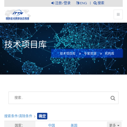
注册/登录
ENG
|
搜索
技术项目库
技术项目库
专家资源
机构库
搜索条件/清除条件
>
确定
更多
国家：
中国
美国