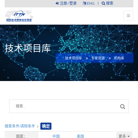
注册/登录
ENG
|
搜索
技术项目库
技术项目库
专家资源
机构库
搜索条件/清除条件
>
确定
更多
国家：
中国
美国