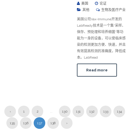
美国
论证
其他
生物及医疗产业
美国公司Vax-Immune开发的
LabReady技术是一个集“采样、
保存、预处理和培养细菌”等功
能为一身的设备，可以使临床感
染的检测更加方便、快速，并且
有效提高检测的准确度，降低成
本。LabRead
Read more
‹
1
2
...
130
131
132
133
134
135
136
137
138
›