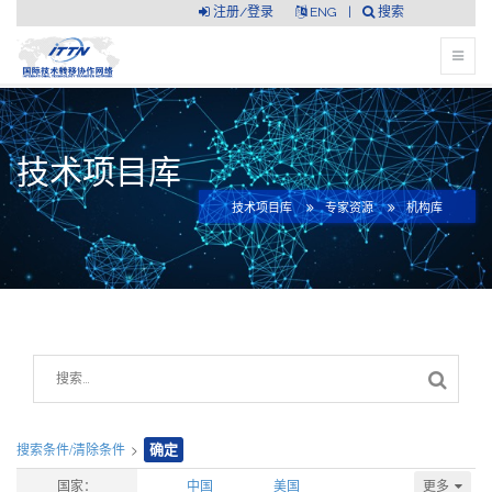
注册/登录
ENG
|
搜索
技术项目库
技术项目库
专家资源
机构库
搜索条件/清除条件
>
确定
更多
国家：
中国
美国