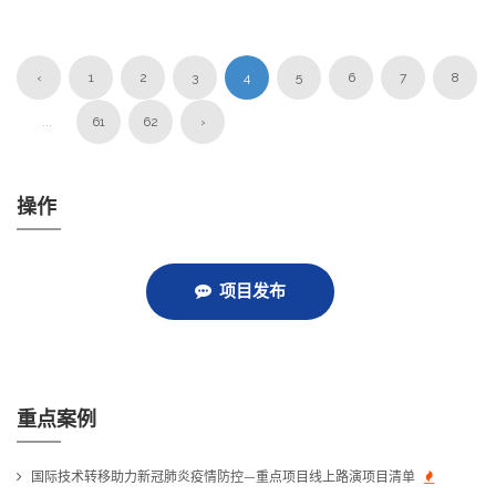
‹
1
2
3
4
5
6
7
8
...
61
62
›
操作
项目发布
重点案例
国际技术转移助力新冠肺炎疫情防控—重点项目线上路演项目清单