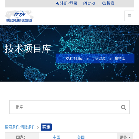
注册/登录
ENG
|
搜索
技术项目库
技术项目库
专家资源
机构库
搜索条件/清除条件
>
确定
更多
国家：
中国
美国