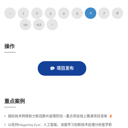
‹
1
2
3
4
5
6
7
8
...
111
112
›
操作
项目发布
重点案例
国际技术转移助力新冠肺炎疫情防控—重点项目线上路演项目清单
以色列Magentiq Eye：人工智能、深度学习创新技术处理分析医学影