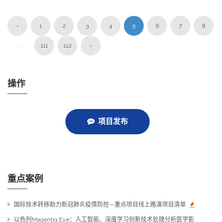
‹
1
2
3
4
5
6
7
8
...
111
112
›
操作
项目发布
重点案例
国际技术转移助力新冠肺炎疫情防控—重点项目线上路演项目清单
以色列Magentiq Eye：人工智能、深度学习创新技术处理分析医学影