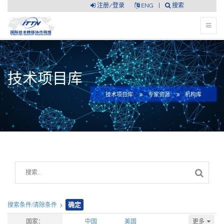
注册/登录
ENG
|
搜索
技术项目库
技术项目库
专家资源
机构库
搜索条件/清除条件
>
确定
更多
国家：
中国
美国