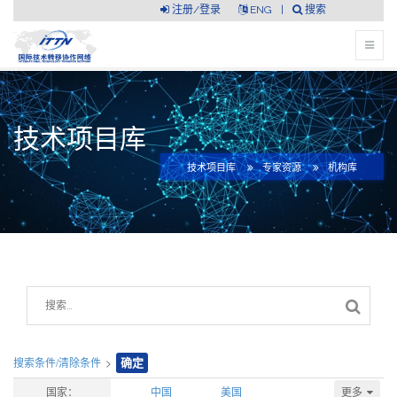
注册/登录
ENG
|
搜索
技术项目库
技术项目库
专家资源
机构库
搜索条件/清除条件
>
确定
更多
国家：
中国
美国