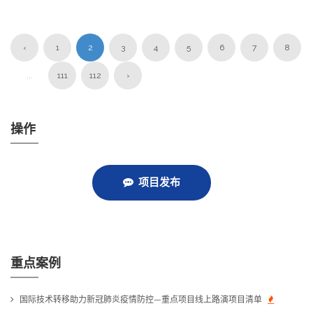
‹
1
2
3
4
5
6
7
8
...
111
112
›
操作
项目发布
重点案例
国际技术转移助力新冠肺炎疫情防控—重点项目线上路演项目清单